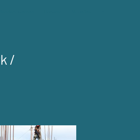
Mandant werden
Honorar
Aktuelles
k /