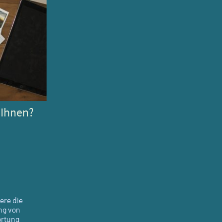
 Ihnen?
ere die
ng von
ortung