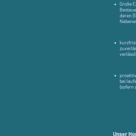
Große E
Besteue
deren B
Nebener
kurzfri
zuverläs
verlässl
proakti
bei lau
(sofern
Unser Hon