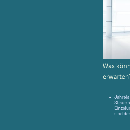
Was könn
erwarten
Jahrela
Steuerr
Einzelu
sind de