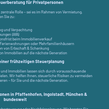
euerberatung für Privatpersonen
e zentrale Rolle – sei es im Rahmen von Vermietung,
n Sie zu:
ng und Verpachtung
ungen (AfA)
nsfrist beim Immobilienverkauf
i Ferienwohnungen oder Mehrfamilienhäusern
n von Erbschaft & Schenkung
on Immobilien auf die nächste Generation
 einer frühzeitigen Steuerplanung
 und Immobilien lassen sich durch vorausschauende
ielen. Wir helfen Ihnen, steuerliche Risiken zu vermeiden
eren – für Sie und die nächste Generation.
onen in Pfaffenhofen, Ingolstadt, München &
bundesweit
besteuerung oder Nachfolgeplanung: Wir beraten Sie