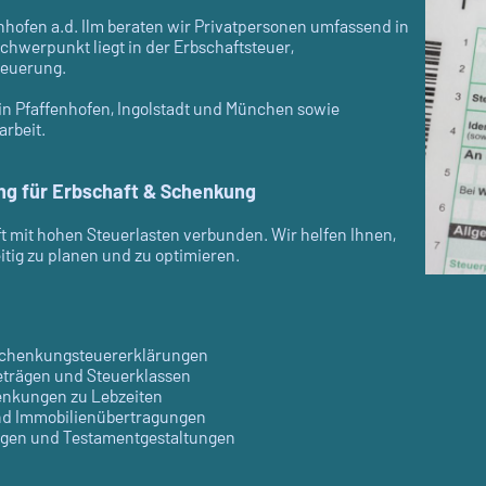
enhofen a.d. Ilm beraten wir Privatpersonen umfassend in
chwerpunkt liegt in der Erbschaftsteuer,
teuerung.
in Pfaffenhofen, Ingolstadt und München sowie
rbeit.
ng für Erbschaft & Schenkung
 mit hohen Steuerlasten verbunden. Wir helfen Ihnen,
tig zu planen und zu optimieren.
 Schenkungsteuererklärungen
eträgen und Steuerklassen
enkungen zu Lebzeiten
nd Immobilienübertragungen
ngen und Testamentgestaltungen